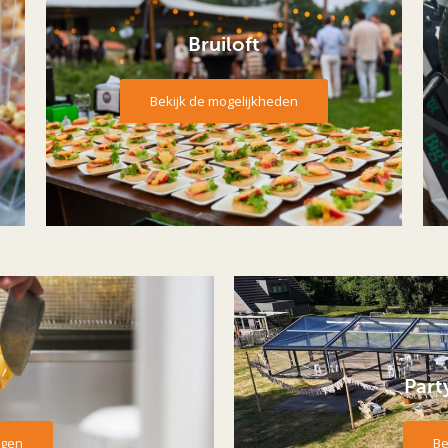
Bruiloft
Bekijk de mogelijkheden
Part
agen
Be