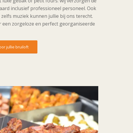
 luxe gebak of petit fours: wij verzorgen de
raard inclusief professioneel personeel. Ook
zelfs muziek kunnen jullie bij ons terecht.
r een zorgeloze en perfect georganiseerde
r jullie bruiloft