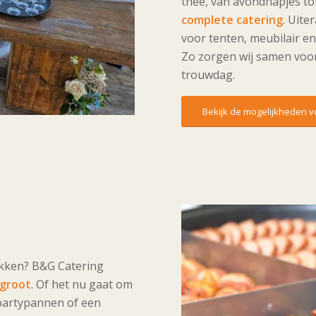
thee, van avondhapjes tot
complete catering
. Uite
voor tenten, meubilair en 
Zo zorgen wij samen voo
trouwdag.
Bekijk de mogelijkheden voo
pakken? B&G Catering
 groot
. Of het nu gaat om
 partypannen of een