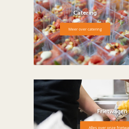
Catering
Meer over catering
Frietwagen
Alles over onze frietw