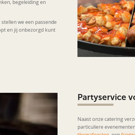
nken, begeleiding en
 stellen we een passende
opt en jij onbezorgd kunt
Partyservice v
Naast onze catering verz
particuliere evenemente
themafeesten
, een
friet