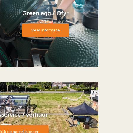
Green egg / Ofyr
Meer informatie
yservice / verhuur
kijk de mogelijkheden