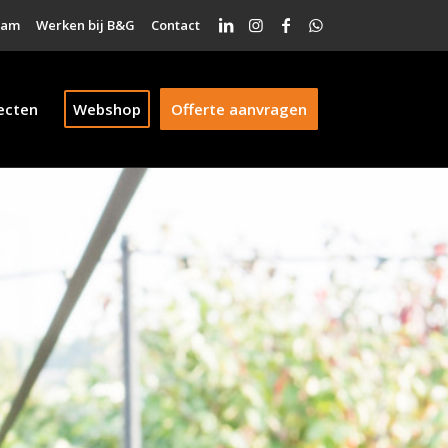
eam
Werken bij B&G
Contact
ecten
Webshop
Offerte aanvragen