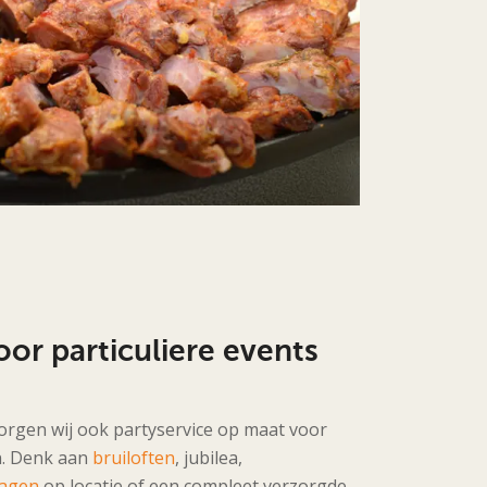
oor particuliere events
orgen wij ook partyservice op maat voor
n. Denk aan
bruiloften
, jubilea,
wagen
op locatie of een compleet verzorgde