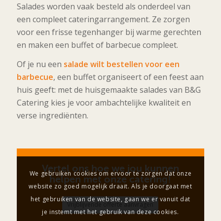
Salades worden vaak besteld als onderdeel van
een compleet cateringarrangement. Ze zorgen
voor een frisse tegenhanger bij warme gerechten
en maken een buffet of barbecue compleet.
Of je nu een
salade wilt bestellen voor een
barbecue
, een buffet organiseert of een feest aan
huis geeft: met de huisgemaakte salades van B&G
Catering kies je voor ambachtelijke kwaliteit en
verse ingrediënten.
Vertel ons hoe we jou kunnen
We gebruiken cookies om ervoor te zorgen dat onze
helpen met onze catering!
website zo goed mogelijk draait. Als je doorgaat met
het gebruiken van de website, gaan we er vanuit dat
Vrijblijvende offerte aanvragen
je instemt met het gebruik van deze cookies.