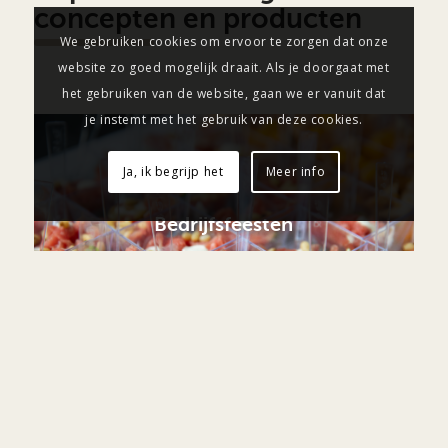
concepten en producten
We gebruiken cookies om ervoor te zorgen dat onze
website zo goed mogelijk draait. Als je doorgaat met
het gebruiken van de website, gaan we er vanuit dat
je instemt met het gebruik van deze cookies.
Ja, ik begrijp het
Meer info
Bedrijfsfeesten
Ja, ik wil een gezellig bedrijfsfeest!