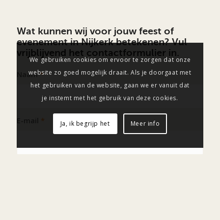
Wat kunnen wij voor jouw feest of
evenement in Nijkerk betekenen? Vul
vrijblijvend het contactformulier in.
We gebruiken cookies om ervoor te zorgen dat onze
website zo goed mogelijk draait. Als je doorgaat met
Naam
*
het gebruiken van de website, gaan we er vanuit dat
je instemt met het gebruik van deze cookies.
E-mail
*
Ja, ik begrijp het
Meer info
Onderwerp
*
Bericht
*