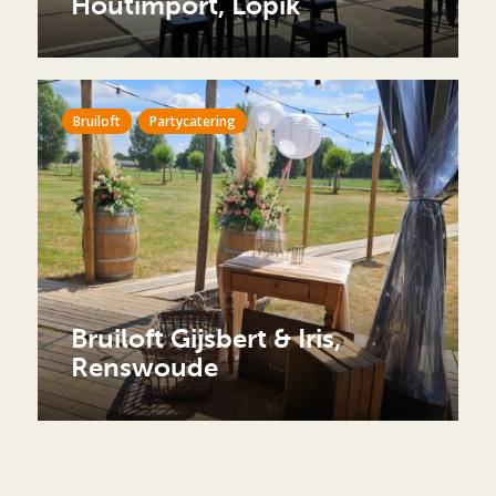
Houtimport, Lopik
Bruiloft
Partycatering
Bruiloft Gijsbert & Iris,
Renswoude