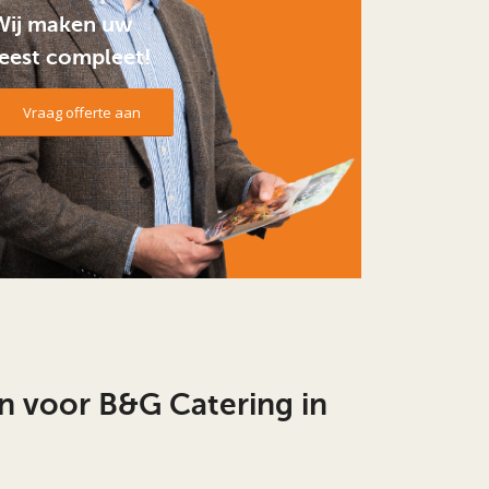
Wij maken uw
feest compleet!
Vraag offerte aan
 voor B&G Catering in