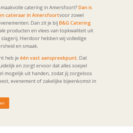
smaakvolle catering in Amersfoort?
Dan is
en cateraar in Amersfoort
voor zowel
 evenementen. Dan zit je bij
B&G Catering
le producten en vlees van topkwaliteit uit
slagerij. Hierdoor hebben wij volledige
versheid en smaak.
ht heb je
één vast aanspreekpunt
. Dat
delijk en zorgt ervoor dat alles soepel
l mogelijk uit handen, zodat jij zorgeloos
eest, evenement of zakelijke bijeenkomst in
gen