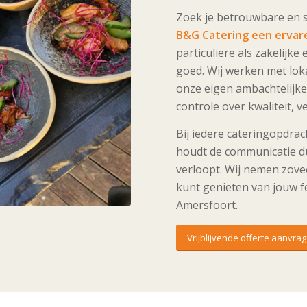
Zoek je betrouwbare en 
B&G Catering een ervar
particuliere als zakelijke
goed. Wij werken met loka
onze eigen ambachtelijke 
controle over kwaliteit, 
Bij iedere cateringopdrac
houdt de communicatie dui
verloopt. Wij nemen zovee
kunt genieten van jouw f
Amersfoort.
Vrijblijvende offerte aanvra