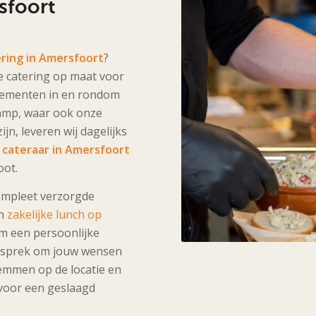
sfoort
ering in Amersfoort
?
e catering op maat voor
enementen in en rondom
kamp, waar ook onze
jn, leveren wij dagelijks
 cateraar in Amersfoort
oot.
ompleet verzorgde
en
zakelijke lunch op
om een persoonlijke
esprek om jouw wensen
temmen op de locatie en
voor een geslaagd