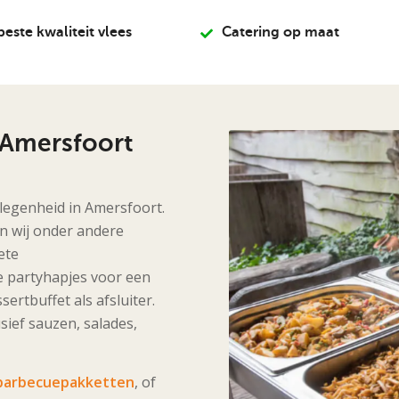
beste kwaliteit vlees
Catering op maat
 Amersfoort
elegenheid in Amersfoort.
n wij onder andere
ete
e partyhapjes voor een
ertbuffet als afsluiter.
sief sauzen, salades,
barbecuepakketten
, of