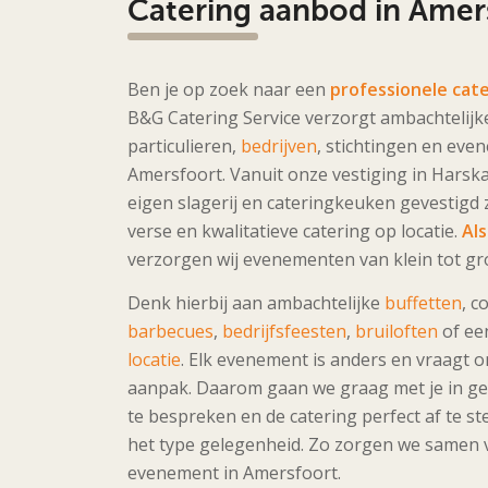
Catering aanbod in Amer
Ben je op zoek naar een
professionele cat
B&G Catering Service verzorgt ambachtelijk
particulieren,
bedrijven
, stichtingen en ev
Amersfoort. Vanuit onze vestiging in Hars
eigen slagerij en cateringkeuken gevestigd zi
verse en kwalitatieve catering op locatie.
Als
verzorgen wij evenementen van klein tot gr
Denk hierbij aan ambachtelijke
buffetten
, c
barbecues
,
bedrijfsfeesten
,
bruiloften
of e
locatie
. Elk evenement is anders en vraagt 
aanpak. Daarom gaan we graag met je in g
te bespreken en de catering perfect af te s
het type gelegenheid. Zo zorgen we samen 
evenement in Amersfoort.