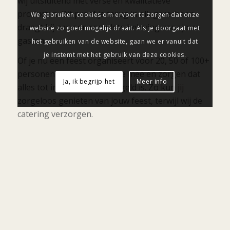
wij uitsluitend met verse en kwalitatieve
producten. Dit proef je terug in elk gerecht en
We gebruiken cookies om ervoor te zorgen dat onze
draagt bij aan een complete beleving voor jouw
website zo goed mogelijk draait. Als je doorgaat met
gasten.
het gebruiken van de website, gaan we er vanuit dat
je instemt met het gebruik van deze cookies.
Of je nu een feest organiseert voor 20, 50 of 100+
personen, wij denken met je mee en zorgen dat
Ja, ik begrijp het
Meer info
alles tot in de puntjes geregeld is. Zo kun jij
zorgeloos genieten van jouw feest, terwijl wij de
catering verzorgen.
Vertel ons hoe we jou kunnen
helpen met onze catering!