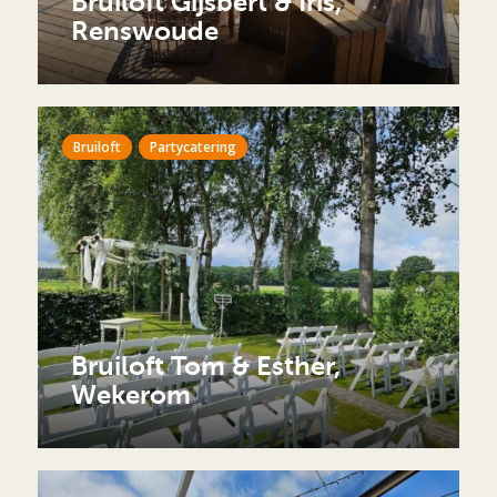
Bruiloft Gijsbert & Iris,
Renswoude
Bruiloft
Partycatering
Bruiloft Tom & Esther,
Wekerom