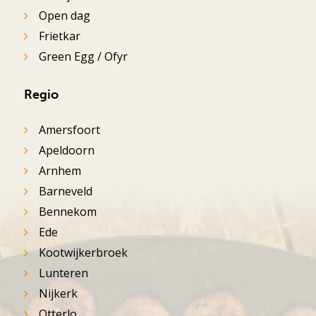
Open dag
Frietkar
Green Egg / Ofyr
Regio
Amersfoort
Apeldoorn
Arnhem
Barneveld
Bennekom
Ede
Kootwijkerbroek
Lunteren
Nijkerk
Otterlo