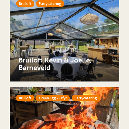
Bruiloft
Partycatering
Bruiloft Kevin & Joëlle,
Barneveld
Bruiloft
Green Egg / Ofyr
Partycatering