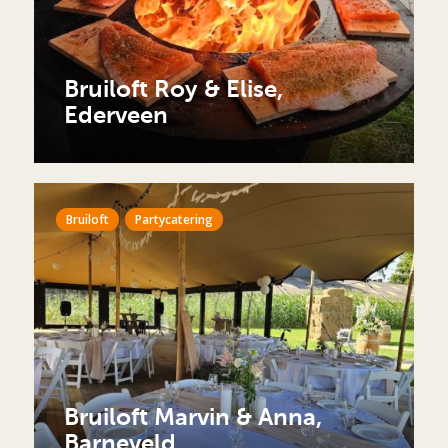
Bruiloft Roy & Elise,
Ederveen
Bruiloft
Partycatering
Bruiloft Marvin & Anna,
Barneveld