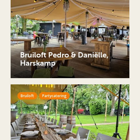
Bruiloft Pedro & Daniëlle,
Harskamp
Bruiloft
Partycatering