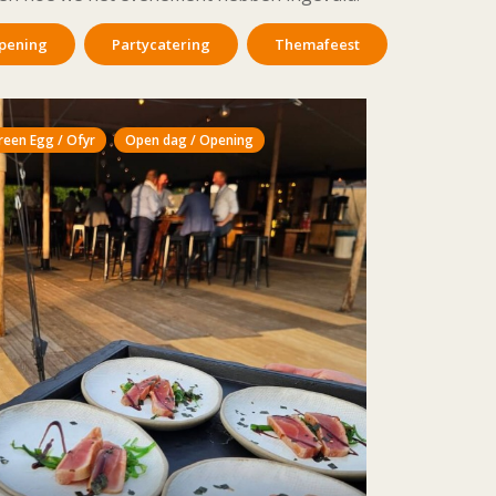
pening
Partycatering
Themafeest
reen Egg / Ofyr
Open dag / Opening