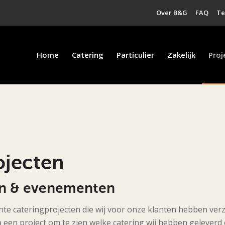
Over B&G
FAQ
T
Home
Catering
Particulier
Zakelijk
Proj
ojecten
en & evenementen
ente cateringprojecten die wij voor onze klanten hebben verz
 op een project om te zien welke catering wij hebben geleve