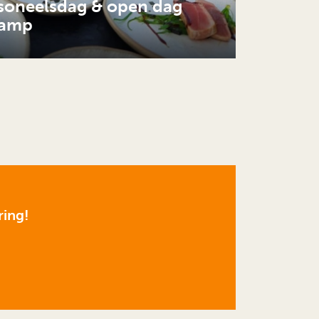
soneelsdag & open dag
kamp
ring!