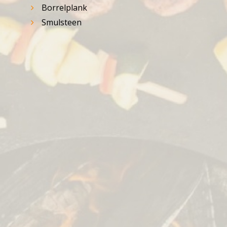
Borrelplank
Smulsteen