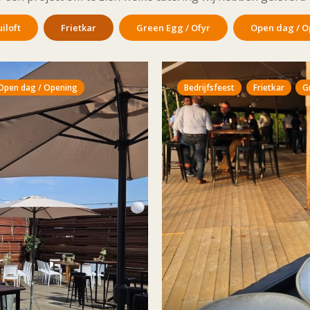
iloft
Frietkar
Green Egg / Ofyr
Open dag / O
Open dag / Opening
Bedrijfsfeest
Frietkar
G