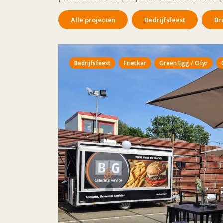
Alle projecten
Bedrijfsfeest
Bru
Bedrijfsfeest
Frietkar
Green Egg / Ofyr