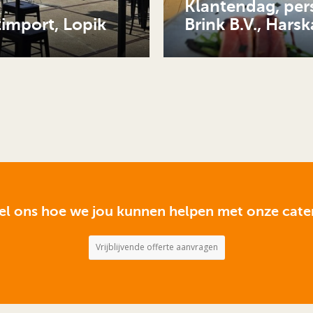
Klantendag, per
import, Lopik
Brink B.V., Hars
el ons hoe we jou kunnen helpen met onze cate
Vrijblijvende offerte aanvragen