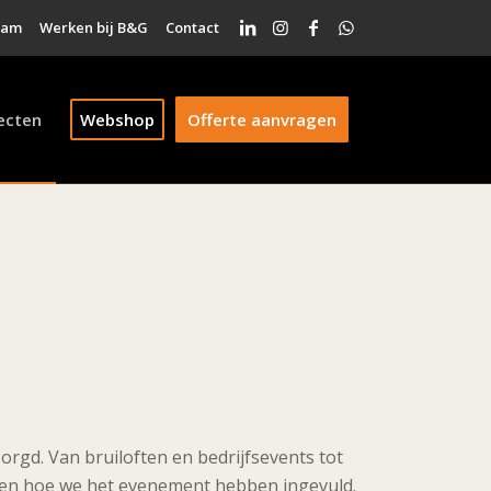
eam
Werken bij B&G
Contact
ecten
Webshop
Offerte aanvragen
orgd. Van bruiloften en bedrijfsevents tot
rd en hoe we het evenement hebben ingevuld.