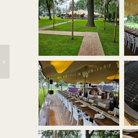
Altech Kachels,
Hoevelaken