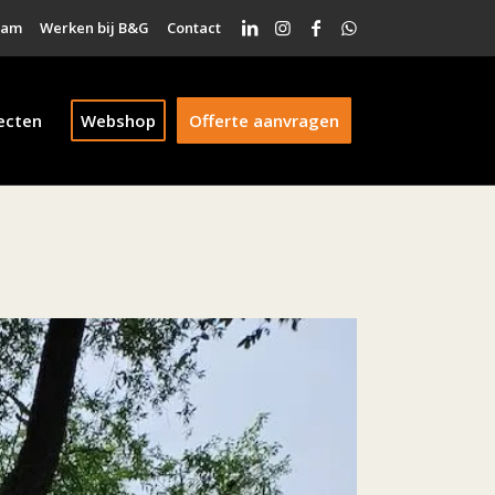
eam
Werken bij B&G
Contact
ecten
Webshop
Offerte aanvragen