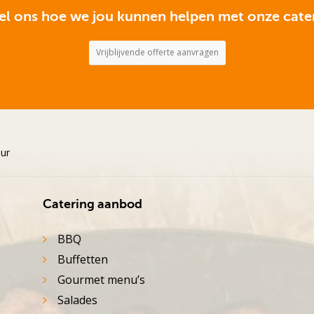
el ons hoe we jou kunnen helpen met onze cate
Vrijblijvende offerte aanvragen
uur
Catering aanbod
BBQ
Buffetten
Gourmet menu’s
Salades