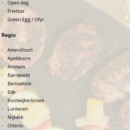
Open dag
Frietkar
Green Egg / Ofyr
Regio
Amersfoort
Apeldoorn
Arnhem
Barneveld
Bennekom
Ede
Kootwijkerbroek
Lunteren
Nijkerk
Otterlo