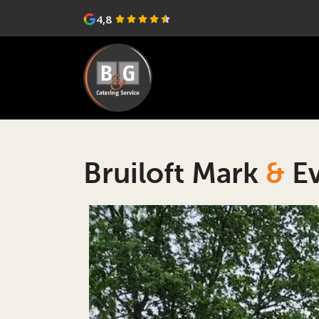
4,8
Bruiloft Mark
&
Ev