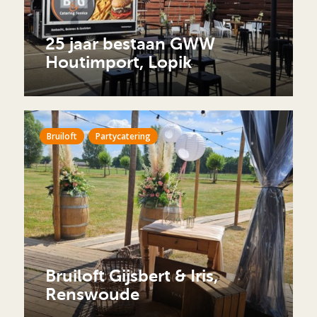
25 jaar bestaan GWW
Houtimport, Lopik
Bruiloft
Partycatering
Bruiloft Gijsbert & Iris,
Renswoude